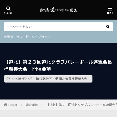
北海道デサント杯
クラブカップ
カテゴリー
北海道デサント杯
クラブカップ
タグ
30周年
V.LEAGUE
クラブカップ
その他
【道北】第２３回道北クラブバレーボール連盟会長
デサントジャパンクラブカップ
ルール
交流大会
杯親善大会 開催要項
全国６人制バレーボールリーグ総合男女優勝大会
北海道クラブ会長杯
北海道クラブ選手権
2015年9月16日
道北地区
道北会長杯親善大会
北海道コカ・コーラ杯
北海道デサント杯
北海道ブロック大会
北海道社会人9人
国民体育大会
国際大会
天皇杯・皇后杯
HOME
道北地区
【道北】第２３回道北クラブバレーボール連盟会
富樫杯
強化練習会
指導員資格
日高町会長杯
東成建設杯
社会人選手権
総合大会