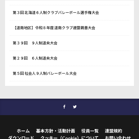
第３回 北海道６人制クラブバレーボール選手権大会
【道南地区】令和８年度 道南クラブ連盟親善大会
第３９回 ９人制道央大会
第２９回 ６人制道央大会
第５回 社会人９人制バレーボール大会
ホーム
基本方針・活動計画
役員一覧
連盟規約
ダウンロード
クッキー（Cookie）について
お問い合わせ