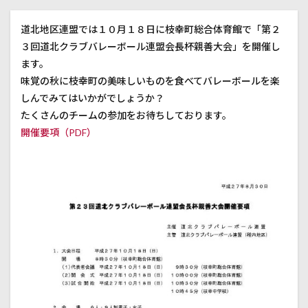
道北会長杯親善大会
道央会長旗
道央会長杯
道北地区連盟では１０月１８日に枝幸町総合体育館で「第２
道央大会
道央選手権
道東サマーカップ
野幌
３回道北クラブバレーボール連盟会長杯親善大会」を開催し
ます。
検索
味覚の秋に枝幸町の美味しいものを食べてバレーボールを楽
しんでみてはいかがでしょうか？
たくさんのチームの参加をお待ちしております。
開催要項（PDF）