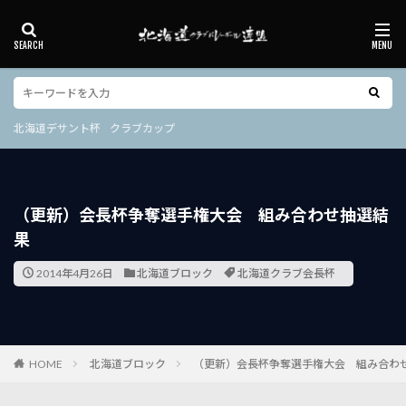
北海道デサント杯
クラブカップ
カテゴリー
北海道デサント杯
クラブカップ
タグ
30周年
V.LEAGUE
クラブカップ
その他
（更新）会長杯争奪選手権大会 組み合わせ抽選結
デサントジャパンクラブカップ
ルール
交流大会
果
全国６人制バレーボールリーグ総合男女優勝大会
北海道クラブ会長杯
北海道クラブ選手権
2014年4月26日
北海道ブロック
北海道クラブ会長杯
北海道コカ・コーラ杯
北海道デサント杯
北海道ブロック大会
北海道社会人9人
国民体育大会
国際大会
天皇杯・皇后杯
HOME
北海道ブロック
（更新）会長杯争奪選手権大会 組み合わ
富樫杯
強化練習会
指導員資格
日高町会長杯
東成建設杯
社会人選手権
総合大会