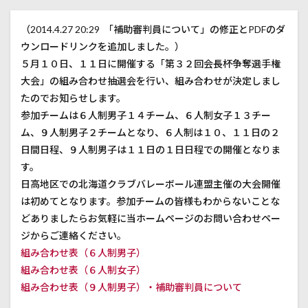
道北会長杯親善大会
道央会長旗
道央会長杯
（2014.4.27 20:29 「補助審判員について」の修正とPDFのダ
道央大会
道央選手権
道東サマーカップ
野幌
ウンロードリンクを追加しました。）
５月１０日、１１日に開催する「第３２回会長杯争奪選手権
検索
大会」の組み合わせ抽選会を行い、組み合わせが決定しまし
たのでお知らせします。
参加チームは６人制男子１４チーム、６人制女子１３チー
ム、９人制男子２チームとなり、６人制は１０、１１日の２
日間日程、９人制男子は１１日の１日日程での開催となりま
す。
日高地区での北海道クラブバレーボール連盟主催の大会開催
は初めてとなります。参加チームの皆様もわからないことな
どありましたらお気軽に当ホームページのお問い合わせペー
ジからご連絡ください。
組み合わせ表（６人制男子）
組み合わせ表（６人制女子）
組み合わせ表（９人制男子）・補助審判員について